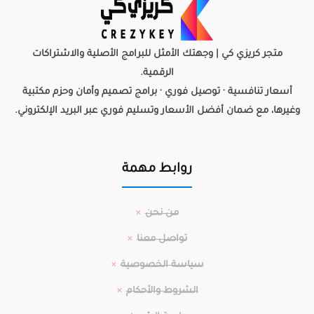
+966560492549
+966560492549
متجر كريزي كي | وجهتك الأمثل للبرامج الأصلية والاشتراكات
info@crezykey.com
الرقمية.
أسعار تنافسية · توصيل فوري · برامج تصميم وأمان وحزم مكتبية
وغيرها، مع ضمان أفضل الأسعار وتسليم فوري عبر البريد الإلكتروني.
روابط مهمة
من نحن
تواصل معنا
سياسة الخصوصية
الشروط والأحكام