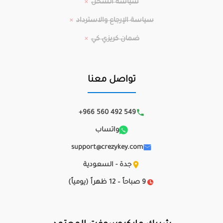
سياسة الشحن
سياسة الإرجاع والاسترداد
ضمان كريزي كي
تواصل معنا
+966 560 492 549
واتساب
support@crezykey.com
جدة - السعودية
9 صباحاً – 12 ظهراً (يومياً)