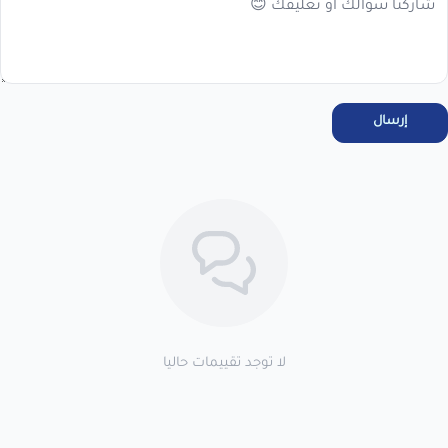
مرحبا بك عميلنا العزيزأقر انا العميل بالاطلاع على سياسة الاستبدال
والاسترجاع فى المتجر ، واتعهد باستخدام المنتجات . خلال 7 أيام من
الاستلام لضمان التف...
عرض نص الاقرار
إرسال
اطلب المنتج
لا توجد تقييمات حاليا