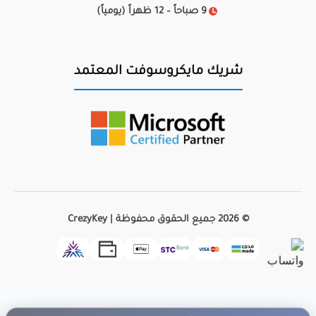
9 صباحاً – 12 ظهراً (يومياً)
شريك مايكروسوفت المعتمد
© 2026 جميع الحقوق محفوظة | CrezyKey
قام
محمود
من تبوك بالشراء
AutoDesk AutoCAD
×