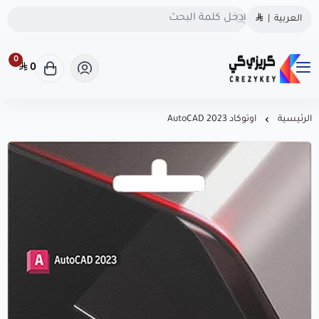
الحقوق محفوظة | 2026
كريزى كى
العربية
|
كريزى كى متجرك الموثوق
متجرك الموثوق لشراء كودك الرقمي
لشراء كودك الرقمي
0
0
كريزى كى متجرك الموثوق لشراء كودك الرقمي
احصل على تراخيص أصلية
100% لويندوز، أوفيس، وأشهر
البرامج بأسعار منافسة! سرعة
الرئيسية
اوتوكاد 2023 AutoCAD
في التسليم، دعم فوري، .
CrezyKey هو خيارك الذكي
للبرامج المرخّصة.
السجل التجاري
1126106623
روابط مهمة
تواصل معنا