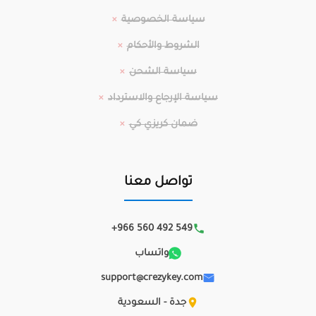
سياسة الخصوصية
الشروط والأحكام
سياسة الشحن
سياسة الإرجاع والاسترداد
ضمان كريزي كي
تواصل معنا
+966 560 492 549
واتساب
support@crezykey.com
جدة - السعودية