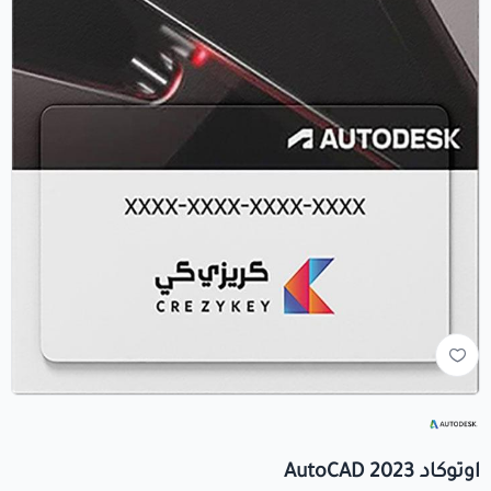
+966560492549
+966560492549
info@crezykey.com
اوتوكاد 2023 AutoCAD