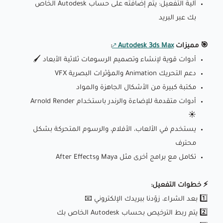
آلية التفعيل: يتم إضافته على حساب Autodesk الخاص
بك عبر البريد
🎯 مميزات
Autodesk 3ds Max
:
أدوات قوية لإنشاء وتصميم الرسومات ثلاثية الأبعاد 🖌️
دعم التحريك Animation والمؤثرات البصرية VFX
مكتبة كبيرة من الأشكال الجاهزة والمواد
أدوات متقدمة للإضاءة والرندر باستخدام Arnold Render
☀️
يستخدم في الألعاب، الأفلام، والرسوم المتحركة بشكل
محترف
تكامل مع برامج أخرى مثل Maya وAfter Effects
⚡️ خطوات التفعيل:
1️⃣ بعد الشراء، زوّدنا ببريدك الإلكتروني 📧
2️⃣ يتم ربط الترخيص بحساب Autodesk الخاص بك