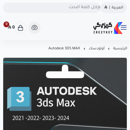
الحقوق محفوظة | 2026
كريزى كى
العربية
|
كريزى كى متجرك الموثوق
متجرك الموثوق لشراء كودك الرقمي
لشراء كودك الرقمي
0
0
كريزى كى متجرك الموثوق لشراء كودك الرقمي
احصل على تراخيص أصلية
100% لويندوز، أوفيس، وأشهر
البرامج بأسعار منافسة! سرعة
الرئيسية
أوتودسك
Autodesk 3DS MAX
في التسليم، دعم فوري، .
CrezyKey هو خيارك الذكي
للبرامج المرخّصة.
السجل التجاري
1126106623
روابط مهمة
تواصل معنا