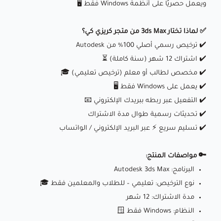
ويعمل حصريًا على أنظمة Windows فقط 🖥️
✅ لماذا تختار 3ds Max من متجر كريزي كي؟
✔️ ترخيص رسمي أصلي 100% من Autodesk
✔️ اشتراك 12 شهر (سنة كاملة) ⏳
✔️ مخصص لطالب أو معلم (ترخيص تعليمي) 🎓
✔️ يعمل على Windows فقط 🖥️
✔️ التفعيل عبر ربطه ببريدك الإلكتروني 📧
✔️ تحديثات رسمية طوال مدة الاشتراك
✔️ تسليم سريع ⚡ عبر البريد الإلكتروني / الواتساب
🔑 مواصفات المنتج:
البرنامج: Autodesk 3ds Max
نوع الترخيص: تعليمي – للطلاب والمعلمين فقط 🎓
مدة الاشتراك: 12 شهر
النظام: Windows فقط 🪟