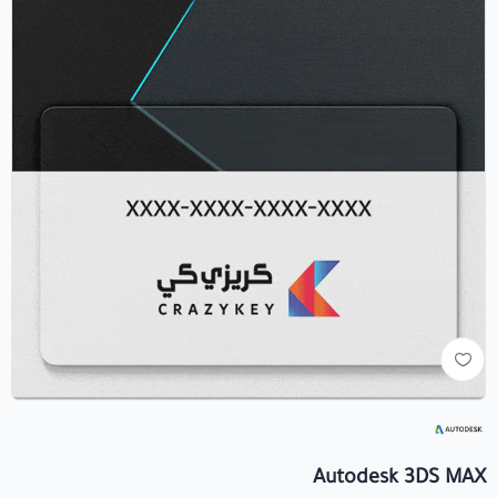
+966560492549
+966560492549
info@crezykey.com
Autodesk 3DS MAX