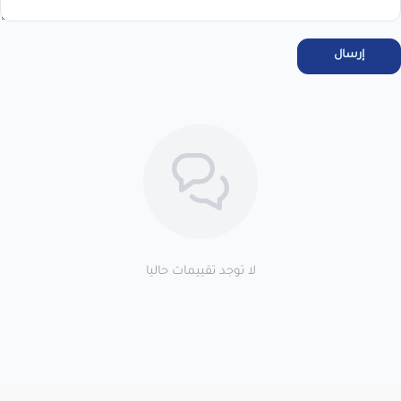
مرحبا بك عميلنا العزيزأقر انا العميل بالاطلاع على سياسة الاستبدال
والاسترجاع فى المتجر ، واتعهد باستخدام المنتجات . خلال 7 أيام من
الاستلام لضمان التف...
عرض نص الاقرار
إرسال
اطلب المنتج
لا توجد تقييمات حاليا