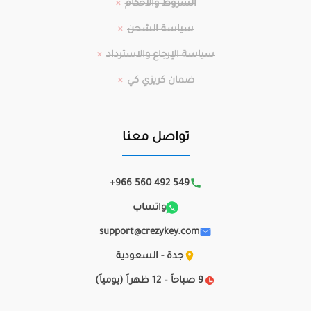
الشروط والأحكام
سياسة الشحن
سياسة الإرجاع والاسترداد
ضمان كريزي كي
تواصل معنا
+966 560 492 549
واتساب
support@crezykey.com
جدة - السعودية
9 صباحاً – 12 ظهراً (يومياً)