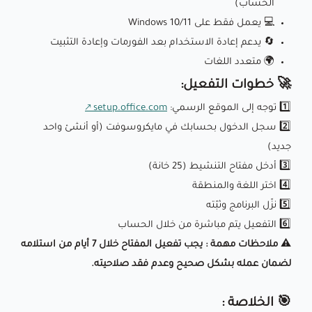
الحساب)
💻 يعمل فقط على Windows 10/11
🔄 يدعم إعادة الاستخدام بعد الفورمات وإعادة التثبيت
🌍 متعدد اللغات
🚀 خطوات التفعيل:
1️⃣ توجه إلى الموقع الرسمي:
setup.office.com
2️⃣ سجل الدخول بحسابك في مايكروسوفت (أو أنشئ واحد
جديد)
3️⃣ أدخل مفتاح التنشيط (25 خانة)
4️⃣ اختر اللغة والمنطقة
5️⃣ نزّل البرنامج وثبّته
6️⃣ التفعيل يتم مباشرة من خلال الحساب
⚠️ ملاحظات مهمة : يجب تفعيل المفتاح خلال 7 أيام من استلامه
لضمان عمله بشكل صحيح وعدم فقد صلاحيته.
🎯 الخلاصة :