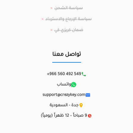
سياسة الشحن
سياسة الإرجاع والاسترداد
ضمان كريزي كي
تواصل معنا
+966 560 492 549
واتساب
support@crezykey.com
جدة - السعودية
9 صباحاً – 12 ظهراً (يومياً)