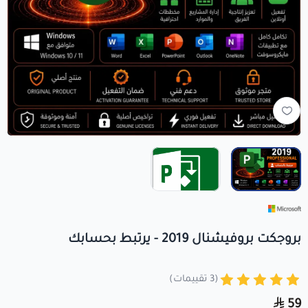
+966560492549
+966560492549
info@crezykey.com
بروجكت بروفيشنال 2019 - يرتبط بحسابك
(3 تقييمات)
59