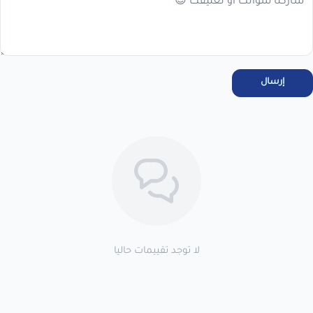
مرحبا بك عميلنا العزيزأقر انا العميل بالاطلاع على سياسة الاستبدال
والاسترجاع فى المتجر ، واتعهد باستخدام المنتجات . خلال 7 أيام من
الاستلام لضمان التف...
عرض نص الاقرار
إرسال
اطلب المنتج
لا توجد تقييمات حاليا