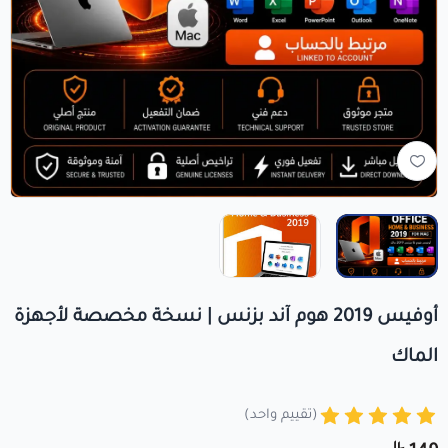
+966560492549
+966560492549
info@crezykey.com
أوفيس 2019 هوم آند بزنس | نسخة مخصصة لأجهزة
الماك
(تقييم واحد)