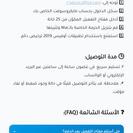
1️⃣ توجه إلى:
setup.office.com
2️⃣ سجّل الدخول بحساب مايكروسوفت الخاص بك
3️⃣ أدخل مفتاح التفعيل المكوّن من 25 خانة
4️⃣ قم بتنزيل الحزمة الخاصة بالـMac وتثبيتها
5️⃣ استمتع باستخدام تطبيقات أوفيس 2019 ترخيص دائم
🕒 مدة التوصيل:
⚡️ تسليم سريع: في غضون ساعة إلى ساعتين عبر البريد
الإلكتروني أو الواتساب.
📌 ملاحظة: قد يتأخر التوصيل قليلًا في حالة وجود ضغط أو نفاد
مؤقت.
❓ الأسئلة الشائعة (FAQ):
متى أستلم مفتاح التفعيل بعد الدفع؟