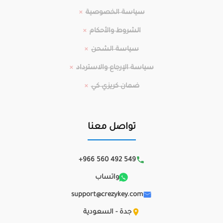
سياسة الخصوصية
الشروط والأحكام
سياسة الشحن
سياسة الإرجاع والاسترداد
ضمان كريزي كي
تواصل معنا
+966 560 492 549
واتساب
support@crezykey.com
جدة - السعودية