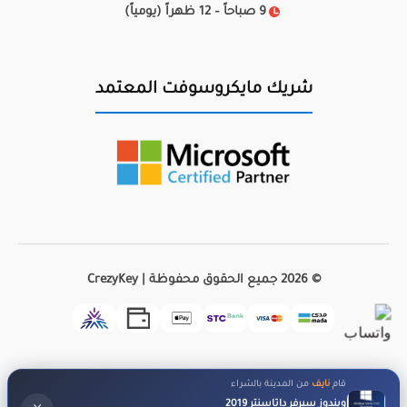
9 صباحاً – 12 ظهراً (يومياً)
شريك مايكروسوفت المعتمد
© 2026 جميع الحقوق محفوظة | CrezyKey
قام
نايف
من المدينة بالشراء
ويندوز سيرفر داتاسنتر 2019
×