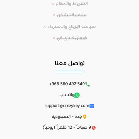
الشروط والأحكام
سياسة الشحن
سياسة الإرجاع والاسترداد
ضمان كريزي كي
تواصل معنا
+966 560 492 549
واتساب
support@crezykey.com
جدة - السعودية
9 صباحاً – 12 ظهراً (يومياً)