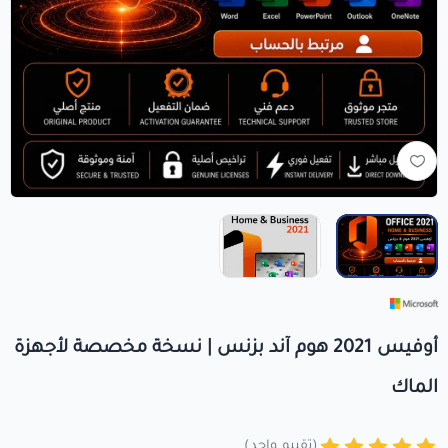
+966560492549
+966560492549
info@crezykey.com
أوفيس 2021 هوم آند بزنس | نسخة مخصصة لأجهزة
الماك
(تقييم واحد)