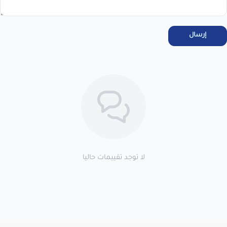
مرحبا بك عميلنا العزيزأقر انا العميل بالاطلاع على سياسة الاستبدال
والاسترجاع فى المتجر ، واتعهد باستخدام المنتجات . خلال 7 أيام من
الاستلام لضمان التف...
عرض نص الاقرار
إرسال
اطلب المنتج
لا توجد تقييمات حاليا