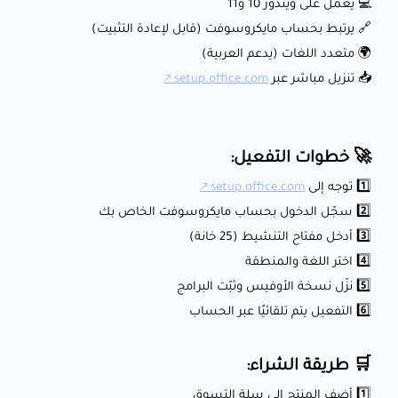
💻 يعمل على ويندوز 10 و11
🔗 يرتبط بحساب مايكروسوفت (قابل لإعادة التثبيت)
🌍 متعدد اللغات (يدعم العربية)
📥 تنزيل مباشر عبر
setup.office.com
🚀 خطوات التفعيل:
1️⃣ توجه إلى
setup.office.com
2️⃣ سجّل الدخول بحساب مايكروسوفت الخاص بك
3️⃣ أدخل مفتاح التنشيط (25 خانة)
4️⃣ اختر اللغة والمنطقة
5️⃣ نزّل نسخة الأوفيس وثبّت البرامج
6️⃣ التفعيل يتم تلقائيًا عبر الحساب
🛒 طريقة الشراء:
1️⃣ أضف المنتج إلى سلة التسوق