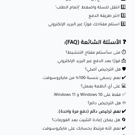
2️⃣ انتقل للسلة واضغط "إتمام الطلب"
3️⃣ اختر طريقة الدفع
4️⃣ استلم مفتاحك فورًا عبر البريد الإلكتروني
❓ الأسئلة الشائعة (FAQ):
⏱️ متى سأستلم مفتاح التنشيط؟
📩 فورًا بعد الدفع عبر البريد الإلكتروني.
🛡️ هل الترخيص أصلي؟
✔️ نعم، رسمي بنسبة 100% من مايكروسوفت.
💻 على أي أنظمة يعمل؟
✅ فقط على Windows 10 و Windows 11.
♾️ هل الترخيص دائم؟
✔️ نعم،
ترخيص دائم (دفع مرة واحدة).
🔄 هل يمكن إعادة التثبيت بعد الفورمات؟
✔️ نعم، لأنه مرتبط بحسابك على مايكروسوفت.