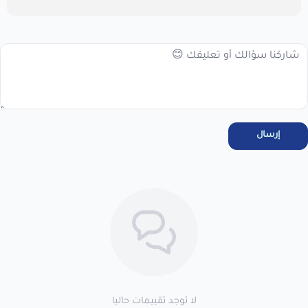
مرحبا بك عميلنا العزيزأقر انا العميل بالاطلاع على سياسة الاستبدال
والاسترجاع فى المتجر ، واتعهد باستخدام المنتجات . خلال 7 أيام من
الاستلام لضمان التف...
عرض نص الاقرار
إرسال
اطلب المنتج
لا توجد تقييمات حاليا