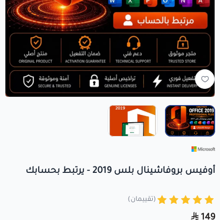
+966560492549
+966560492549
info@crezykey.com
أوفيس بروفاشينال بلس 2019 - يرتبط بحسابك
(تقييمان)
149