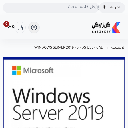
الحقوق محفوظة | 2026
كريزى كى
العربية
|
كريزى كى متجرك الموثوق
متجرك الموثوق لشراء كودك الرقمي
لشراء كودك الرقمي
0
0
كريزى كى متجرك الموثوق لشراء كودك الرقمي
احصل على تراخيص أصلية
100% لويندوز، أوفيس، وأشهر
البرامج بأسعار منافسة! سرعة
الرئيسية
WINDOWS SERVER 2019 - 5 RDS USER CAL
في التسليم، دعم فوري، .
CrezyKey هو خيارك الذكي
للبرامج المرخّصة.
السجل التجاري
1126106623
روابط مهمة
تواصل معنا