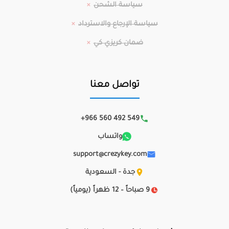
سياسة الشحن
سياسة الإرجاع والاسترداد
ضمان كريزي كي
تواصل معنا
+966 560 492 549
واتساب
support@crezykey.com
جدة - السعودية
9 صباحاً – 12 ظهراً (يومياً)