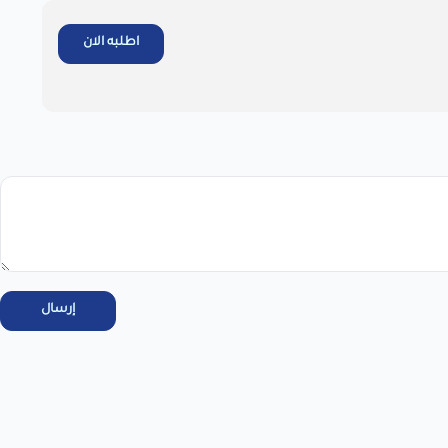
اطلبه الان
يل بالاطلاع على سياسة الاستبدال والاسترجاع فى المتجر ، واتعهد
عرض نص الاقرار
اطلب المنتج
إرسال