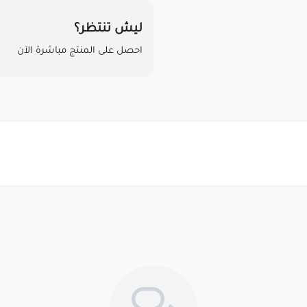
ليش تنتظر؟
احصل على المنتج مباشرة الآن
مرحبا بك عميلنا العزيزأقر انا العم
باستخدام المنتجات . خلال 7 أيام من الاستلام لضمان التف...