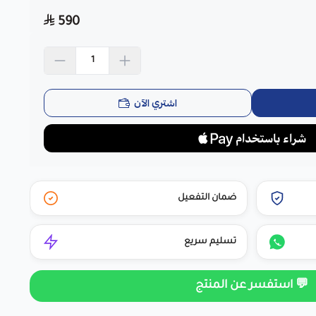
اسحب و افلت الملف هنا
590
استعراض
اشتري الآن
ضمان التفعيل
تسليم سريع
💬 استفسر عن المنتج