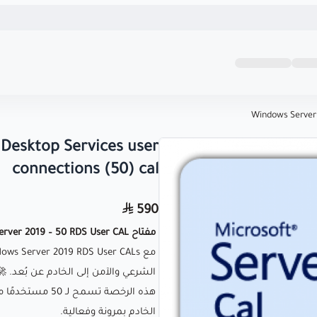
الحقوق محفوظة | 2026
كريزى كى متجرك المو
+
Windows Server 
+
Desktop Services user
inf
connections (50) cal
590
مفتاح Windows Server 2019 – 50 RDS User CAL | رخص وصول سطح المكتب البعيد (User CAL) 🔑💻
الشرعي والآمن إلى الخادم عن بُعد. 🚀
الخادم بمرونة وفعالية.