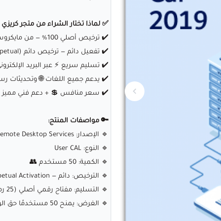
✅ لماذا تختار الشراء من متجر كريزي 
✔️ ترخيص أصلي 100% — من مايكروسوفت مباشرة
✔️ تفعيل دائم — ترخيص دائم (Perpetual)
✔️ تسليم سريع ⚡ عبر البريد الإلكترون
✔️ يدعم جميع اللغات 🌐 وتحديثات ر
✔️ سعر منافس 💲 + دعم فني مميز
🔑 مواصفات المنتج:
🔹 الإصدار: Windows Server 2019 – Remote Desktop Services
🔹 النوع: User CAL
🔹 الكمية: 50 مستخدم 👥
🔹 الترخيص: دائم — Perpetual Activation
🔹 التسليم: مفتاح رقمي أصلي (25 رمزًا)
🔹 الغرض: يمنح 50 مستخدمًا حق الوصول الرسمي إلى الخادم عبر RDS