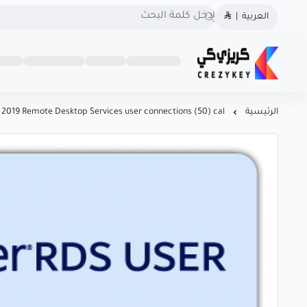
العربية
|
كريزى كى متجرك الموثوق
روابط
تواصل
كريزى كى متجرك الموثوق لشراء كودك الرقمي
لشراء كودك الرقمي
مهمة
معنا
احصل على تراخيص أصلية
966560492549
الرئيسية
2019 Remote Desktop Services user connections (50) cal
100% لويندوز، أوفيس، وأشهر
966560492549
البرامج بأسعار منافسة! سرعة
o@crezykey.com
في التسليم، دعم فوري، .
CrezyKey هو خيارك الذكي
للبرامج المرخّصة.
السجل التجاري
1126106623