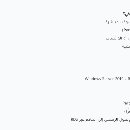
كي؟
ي أو الواتساب
سمية