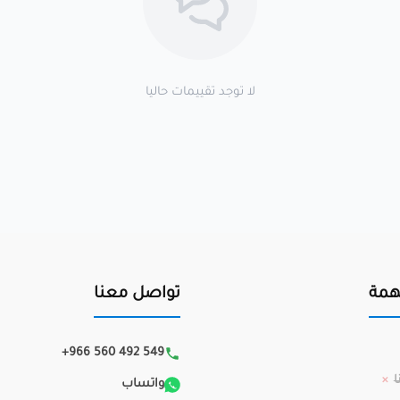
لا توجد تقييمات حاليا
همة
تواصل معنا
+966 560 492 549
ا
واتساب