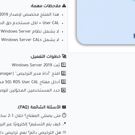
⚠️ ملاحظات مهمة:
هذا المنتج مخصص لإصدار Windows Server 2019 فقط.
User CAL = لكل مستخدم حق الدخول من عدة أجهزة.
لا يشمل نظام Windows Server نفسه — يجب تفعيل Windows Server مسبقًا.
لا يشمل Windows Server CALs الأساسية (يجب شراؤها بشكل منفصل).
🚀 خطوات التفعيل:
1️⃣ ثبت Windows Server 2019
2️⃣ افتح "أداة مدير الترخيص" (License Manager)
3️⃣ أدخل مفتاح RDS User CAL (50 مستخدم)
4️⃣ حدد المستخدمين المخوّلين للوصول عن بعد
📖 الأسئلة الشائعة (FAQ):
⏱️ متى يصلني المفتاح؟ خلال 1–2 ساعة (وبحد أقصى 12 ساعة وقت الضغط).
📍 كيف يتم التسليم؟ إلكترونيًا عبر الب
♾️ هل الترخيص دائم؟ نعم، ترخيص دائ