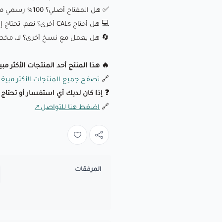
✅ هل المفتاح أصلي؟ 100% رسمي من مايكروسوفت.
💻 هل أحتاج CALs أخرى؟ نعم، تحتاج إلى CALs أساسية لكل مستخدم/جهاز بجانب RDS CAL.
🔄 هل يعمل مع نسخ أخرى؟ لا، مخصص فقط لـ  2019
🔥 هذا المنتج أحد المنتجات الأكثر مب
🔗
تصفح جميع المنتجات الأكثر مبيعًا
❓ إذا كان لديك أي استفسار أو تحتاج
🔗
اضغط هنا للتواصل
المرفقات