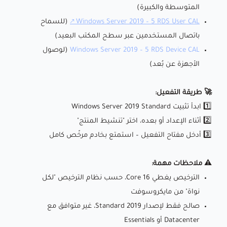
المتوسطة والكبيرة)
Windows Server 2019 – 5 RDS User CAL
(للسماح
باتصال المستخدمين عبر سطح المكتب البعيد)
Windows Server 2019 – 5 RDS Device CAL
(لوصول
الأجهزة عن بُعد)
🚀 طريقة التفعيل:
1️⃣ ابدأ تثبيت Windows Server 2019 Standard
2️⃣ أثناء الإعداد أو بعده، اختر "تنشيط المنتج"
3️⃣ أدخل مفتاح التفعيل – استمتع بخادم مرخّص كامل
⚠️ ملاحظات مهمة:
الترخيص يغطي 16 Core، حسب نظام الترخيص "لكل
نواة" من مايكروسوفت
صالح فقط لإصدار Standard 2019، غير متوافق مع
Datacenter أو Essentials