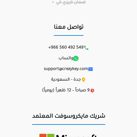
ضمان كريزي كي
تواصل معنا
+966 560 492 549
واتساب
support@crezykey.com
جدة - السعودية
9 صباحاً – 12 ظهراً (يومياً)
شريك مايكروسوفت المعتمد