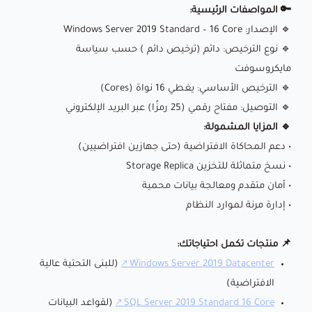
🔑 المواصفات الرئيسية:
🔹 الإصدار: Windows Server 2019 Standard – 16 Core
🔹 نوع الترخيص: دائم (ترخيص دائم ) حسب سياسة
مايكروسوفت
🔹 الترخيص الأساسي: يغطي 16 نواة (Cores)
🔹 التوصيل: مفتاح رقمي (25 رمزًا) عبر البريد الإلكتروني
🔹 المزايا المشمولة:
• دعم المحاكاة الافتراضية (حتى جهازين افتراضيين)
• نسخ متماثلة للتخزين Storage Replica
• أمان متقدم ومعالجة بيانات محمية
• إدارة مرنة لموارد النظام
📌 منتجات تكمل احتياجاتك:
Windows Server 2019 Datacenter
(للبنى التحتية عالية
الافتراضية)
SQL Server 2019 Standard 16 Core
(لقواعد البيانات