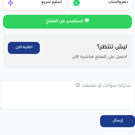
دعم واتساب
تسليم سريع
💬 استفسر عن المنتج
ليش تنتظر؟
اطلبه الان
احصل على المنتج مباشرة الآن
مرحبا بك عميلنا العزيزأقر انا العميل بالاطلاع على سياسة الاستبدال
والاسترجاع فى المتجر ، واتعهد باستخدام المنتجات . خلال 7 أيام من
الاستلام لضمان التف...
عرض نص الاقرار
إرسال
اطلب المنتج