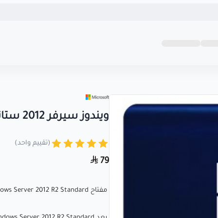
الحقوق محفوظة | 2026
كريزى كى متجرك المو
+
+
inf
ويندوز سيرفر 2012 ستاندرد ار2
(تقييم واحد)
79
مفتاح Windows Server 2012 R2 Standard | مايكروسوفت ويندوز سيرفر 2012 ستاندرد 🔑💻