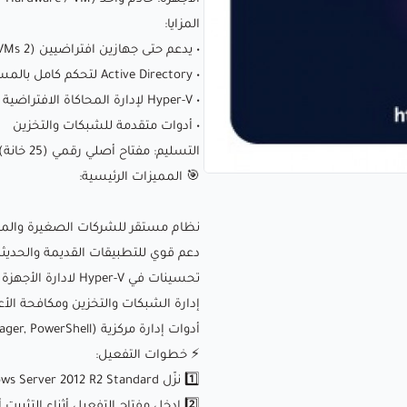
المزايا:
• يدعم حتى جهازين افتراضيين (2 VMs)
• Active Directory لتحكم كامل بالمستخدمين والأمان
• Hyper-V لإدارة المحاكاة الافتراضية
• أدوات متقدمة للشبكات والتخزين
التسليم: مفتاح أصلي رقمي (25 خانة)
🎯 المميزات الرئيسية:
نظام مستقر للشركات الصغيرة وال
دعم قوي للتطبيقات القديمة والحديثة
تحسينات في Hyper-V لادارة الأجهزة الافتراضية
إدارة الشبكات والتخزين ومكافحة الأ
أدوات إدارة مركزية (Server Manager, PowerShell)
⚡️ خطوات التفعيل:
1️⃣ نزّل Windows Server 2012 R2 Standard من موقع مايكروسوفت أو ملف ISO موثوق
2️⃣ ادخل مفتاح التفعيل أثناء التثبيت أو بعدها