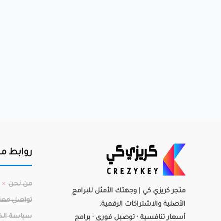
روابط م
من نحن
متجر كريزي كي | وجهتك الأمثل للبرامج
تواصل معن
الأصلية والاشتراكات الرقمية.
سياسة ال
أسعار تنافسية · توصيل فوري · برامج