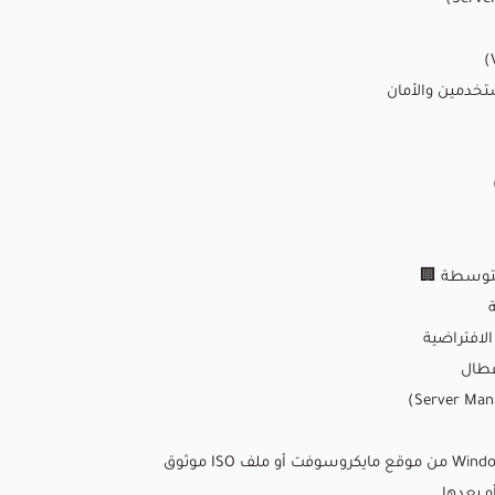
متوسطة 🏢
عطال