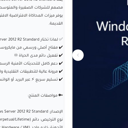
مصمم للشركات الصغيرة والمتوسطة الت
يوفر ميزات المحاكاة الافتراضية الاف
القديمة.
✅ لماذا تختار Windows Server 2012 R2 Standard؟
✔️ مفتاح أصلي ورسمي من مايكروسوفت 
✔️ تفعيل دائم مدى الحياة ♾️
✔️ دعم كامل للتحديثات الأمنية الرسم
✔️ مرونة عالية للتطبيقات التقليدية وا
✔️ تسليم سريع ⚡ عبر البريد أو الوات
🔑 مواصفات المنتج:
الإصدار: Windows Server 2012 R2 Standard
نوع الترخيص: دائم (Perpetual/Lifetime)
الأجهزة: خادم واحد (Server Hardware / VM)