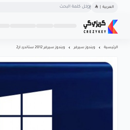
العربية
|
كريزى كى متجرك الموثوق
روابط
تواصل
كريزى كى متجرك الموثوق لشراء كودك الرقمي
لشراء كودك الرقمي
مهمة
معنا
احصل على تراخيص أصلية
966560492549
الرئيسية
ويندوز سيرفر
ويندوز سيرفر 2012 ستاندرد ار2
100% لويندوز، أوفيس، وأشهر
966560492549
البرامج بأسعار منافسة! سرعة
o@crezykey.com
في التسليم، دعم فوري، .
CrezyKey هو خيارك الذكي
للبرامج المرخّصة.
السجل التجاري
1126106623