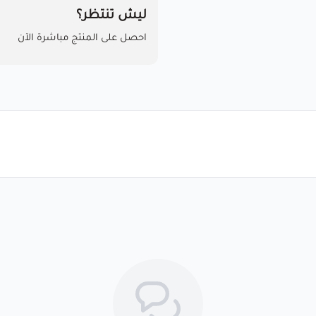
ليش تنتظر؟
احصل على المنتج مباشرة الآن
مرحبا بك عميلنا العزيزأقر انا العم
باستخدام المنتجات . خلال 7 أيام من الاستلام لضمان التف...