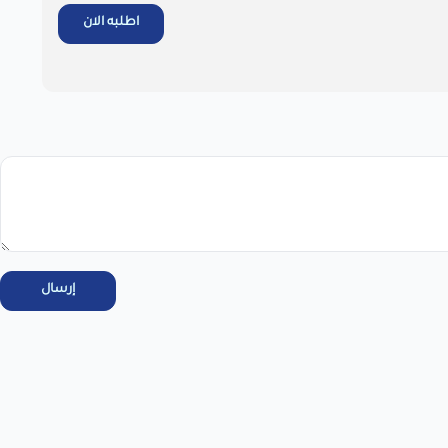
اطلبه الان
يل بالاطلاع على سياسة الاستبدال والاسترجاع فى المتجر ، واتعهد
عرض نص الاقرار
اطلب المنتج
إرسال