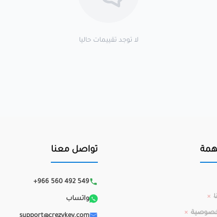
لا توجد تقييمات حاليا
همة
تواصل معنا
+966 560 492 549
ا
واتساب
خصوصية
support@crezykey.com