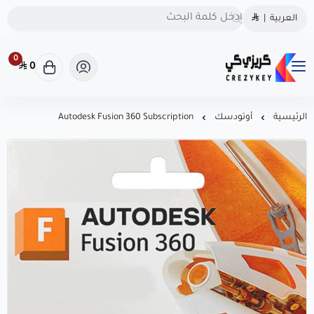
الحقوق محفوظة | 2026
كريزى كى
العربية
|
كريزى كى متجرك الموثوق
متجرك الموثوق لشراء كودك الرقمي
لشراء كودك الرقمي
0
0
كريزى كى متجرك الموثوق لشراء كودك الرقمي
احصل على تراخيص أصلية
100% لويندوز، أوفيس، وأشهر
البرامج بأسعار منافسة! سرعة
الرئيسية
أوتودسك
Autodesk Fusion 360 Subscription
في التسليم، دعم فوري، .
CrezyKey هو خيارك الذكي
للبرامج المرخّصة.
السجل التجاري
1126106623
روابط مهمة
تواصل معنا