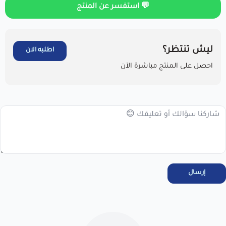
💬 استفسر عن المنتج
ليش تنتظر؟
اطلبه الان
احصل على المنتج مباشرة الآن
مرحبا بك عميلنا العزيزأقر انا العميل بالاطلاع على سياسة الاستبدال
والاسترجاع فى المتجر ، واتعهد باستخدام المنتجات . خلال 7 أيام من
الاستلام لضمان التف...
عرض نص الاقرار
إرسال
اطلب المنتج