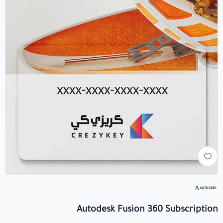
+966560492549
+966560492549
info@crezykey.com
Autodesk Fusion 360 Subscription