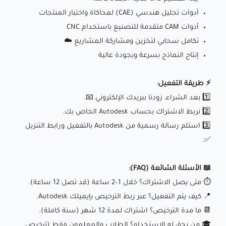
أدوات تحليل هندسي (CAE) لمحاكاة واختبار المنتجات
أدوات CAM متقدمة للتصنيع باستخدام CNC
تكامل سحابي لتخزين ومشاركة المشاريع ☁️
إنتاج النماذج بسرعة وبجودة عالية
⚡️ طريقة التفعيل:
1️⃣ بعد الشراء، زودنا ببريدك الإلكتروني 📧.
2️⃣ نربط الاشتراك بحساب Autodesk الخاص بك.
3️⃣ استلم رسالة رسمية من Autodesk بالتفعيل ورابط التنزيل
✅.
📖 الأسئلة الشائعة (FAQ):
⏱️ متى يصل الاشتراك؟ خلال 1–2 ساعة (قد تصل 12 ساعة).
📍 كيف يتم التفعيل؟ عبر ربط الترخيص بإيميلك Autodesk.
📆 ما مدة الترخيص؟ اشتراك لمدة 12 شهر (سنة كاملة).
🎓 من يحق له الاستخدام؟ الطلاب والمعلمون فقط (ترخيص