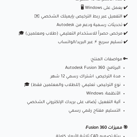
✔️ يعمل على Windows 🖥️
✔️ التفعيل عبر ربط الترخيص بإيميلك الشخصي ✉️
✔️ تحديثات رسمية ودعم من Autodesk
✔️ مرخص حصراً للاستخدام التعليمي (طلاب ومعلمين) 🎓
✔️ تسليم سريع ⚡ عبر البريد/الواتساب
🔑 مواصفات المنتج:
البرنامج: Autodesk Fusion 360
مدة الترخيص: اشتراك رسمي 12 شهر
نوع الترخيص: تعليمي (للطلاب والمعلمين فقط) 🎓
الأنظمة: Windows
آلية التفعيل: يُضاف على بريدك الإلكتروني الشخصي
التسليم: مفتاح رقمي رسمي
🎯 مميزات Fusion 360:
بيئة تصميم CAD ثلاثية الأبعاد كاملة