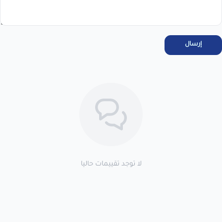
مرحبا بك عميلنا العزيزأقر انا العميل بالاطلاع على سياسة الاستبدال
والاسترجاع فى المتجر ، واتعهد باستخدام المنتجات . خلال 7 أيام من
الاستلام لضمان التف...
عرض نص الاقرار
إرسال
اطلب المنتج
لا توجد تقييمات حاليا