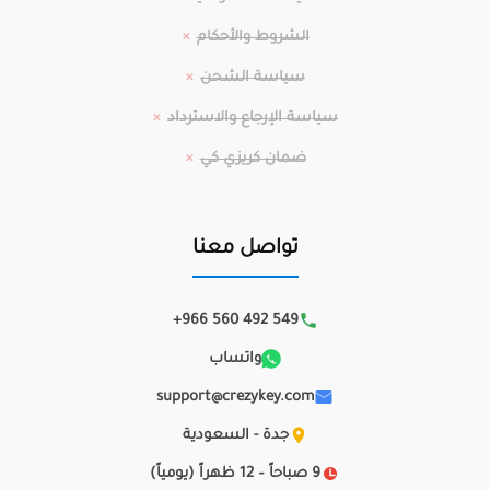
الشروط والأحكام
سياسة الشحن
سياسة الإرجاع والاسترداد
ضمان كريزي كي
تواصل معنا
+966 560 492 549
واتساب
support@crezykey.com
جدة - السعودية
9 صباحاً – 12 ظهراً (يومياً)