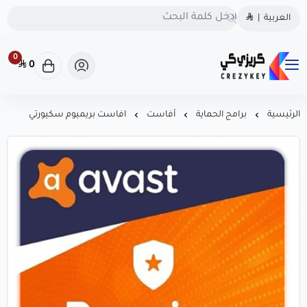
الحقوق محفوظة | 2026
كريزى كى
العربية
|
كريزى كى متجرك الموثوق
متجرك الموثوق لشراء كودك الرقمي
لشراء كودك الرقمي
0
0
كريزى كى متجرك الموثوق لشراء كودك الرقمي
احصل على تراخيص أصلية
100% لويندوز، أوفيس، وأشهر
البرامج بأسعار منافسة! سرعة
الرئيسية
برامج الحماية
أفاست
افاست بريميوم سكيورتي
في التسليم، دعم فوري، .
CrezyKey هو خيارك الذكي
للبرامج المرخّصة.
السجل التجاري
1126106623
روابط مهمة
تواصل معنا