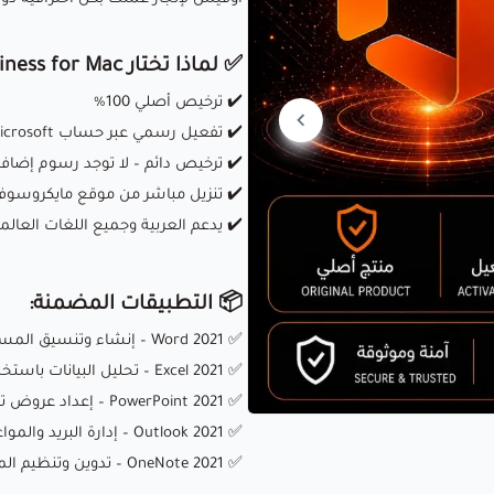
✅ لماذا تختار Office 2021 Home & Business for Mac؟
✔️ ترخيص أصلي 100%
✔️ تفعيل رسمي عبر حساب Microsoft
✔️ ترخيص دائم – لا توجد رسوم إضافي
✔️ تنزيل مباشر من موقع مايكروسو
✔️ يدعم العربية وجميع اللغات العالم
📦 التطبيقات المضمنة:
✅ Word 2021 – إنشاء وتنسيق المستندات باحترافية
✅ Excel 2021 – تحليل البيانات باستخدام أدوات متقدمة
✅ PowerPoint 2021 – إعداد عروض تقديمية مؤثرة
✅ Outlook 2021 – إدارة البريد والمواعيد بكفاءة
✅ OneNote 2021 – تدوين وتنظيم الملاحظات