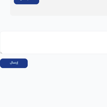
يل بالاطلاع على سياسة الاستبدال والاسترجاع فى المتجر ، واتعهد
عرض نص الاقرار
اطلب المنتج
إرسال