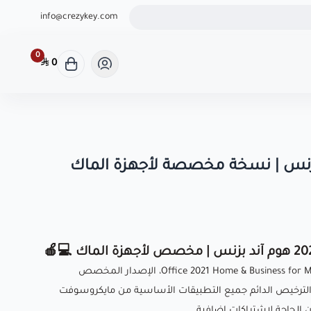
ثوق لشراء كودك الرقمي
info@crezykey.com
0
0
ارتقِ بكفاءة أعمالك ودراستك مع Office 2021 Home & Business for Mac، الإصدار المخصص
لترخيص الدائم جميع التطبيقات الأساسية من مايكروسوفت
 الحاجة لاشتراكات إضافية.