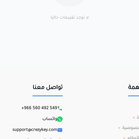
لا توجد تقييمات حاليا
همة
تواصل معنا
+966 560 492 549
ا
واتساب
خصوصية
support@crezykey.com
أحكام