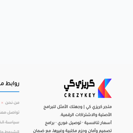
روابط م
من نحن
متجر كريزي كي | وجهتك الأمثل للبرامج
تواصل معن
الأصلية والاشتراكات الرقمية.
سياسة ال
أسعار تنافسية · توصيل فوري · برامج
تصميم وأمان وحزم مكتبية وغيرها، مع ضمان
الشروط وال