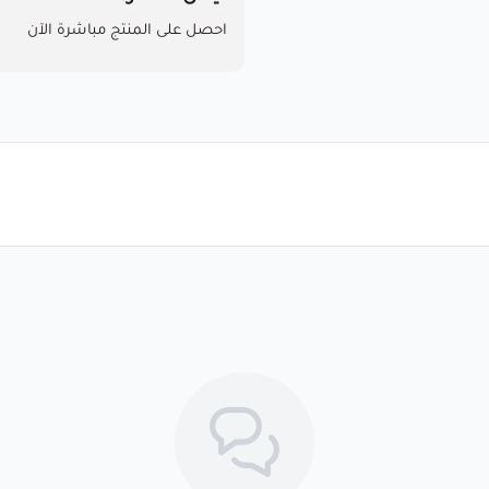
احصل على المنتج مباشرة الآن
مرحبا بك عميلنا العزيزأقر انا العم
باستخدام المنتجات . خلال 7 أيام من الاستلام لضمان التف...