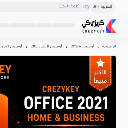
العربية
|
كريزى كى متجرك الموثوق
روابط
تواصل
كريزى كى متجرك الموثوق لشراء كودك الرقمي
لشراء كودك الرقمي
مهمة
معنا
احصل على تراخيص أصلية
966560492549
الرئيسية
أوفيس Office
أوفيس لأجهزة ماك
أوفيس 2021 هوم آند بزنس | نسخة مخصصة لأجهزة الماك
100% لويندوز، أوفيس، وأشهر
966560492549
البرامج بأسعار منافسة! سرعة
o@crezykey.com
في التسليم، دعم فوري، .
CrezyKey هو خيارك الذكي
للبرامج المرخّصة.
السجل التجاري
1126106623