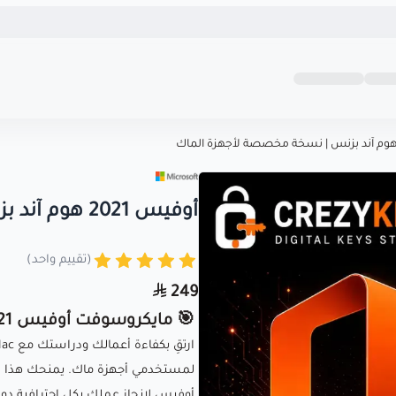
الحقوق محفوظة | 2026
كريزى كى متجرك المو
+
+
inf
أوفيس 2021 هوم آند بزنس | نسخة مخصصة لأجهزة الماك
(تقييم واحد)
249
🎯 مايكروسوفت أوفيس 2021 هوم آند بزنس | مخصص لأجهزة الماك 💻🍎
لمستخدمي أجهزة ماك. يمنحك هذا ا
أوفيس لإنجاز عملك بكل احترافية دون