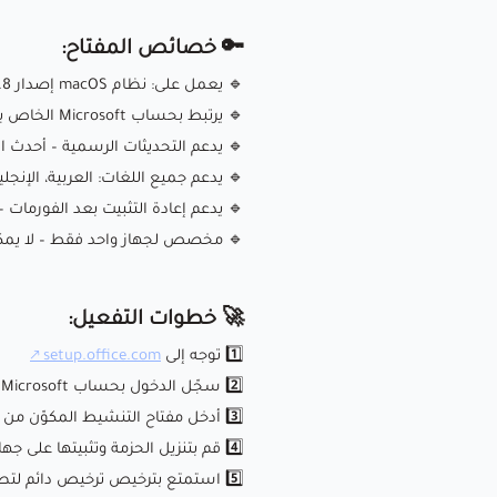
🔑 خصائص المفتاح:
🔹 يعمل على: نظام macOS إصدار 13.7.8 أو أحدث
🔹 يرتبط بحساب Microsoft الخاص بك – يمكن الوصول إليه دائمًا
🔹 يدعم التحديثات الرسمية – أحدث ال
🔹 يدعم جميع اللغات: العربية، الإنجليز
🔹 يدعم إعادة التثبيت بعد الفورمات
🔹 مخصص لجهاز واحد فقط – لا يمكن
🚀 خطوات التفعيل:
1️⃣ توجه إلى
setup.office.com
2️⃣ سجّل الدخول بحساب Microsoft الخاص بك
3️⃣ أدخل مفتاح التنشيط المكوّن من 25 خانة
4️⃣ قم بتنزيل الحزمة وتثبيتها على جهازك
5️⃣ استمتع بترخيص ترخيص دائم لتطبيقات أوفيس على الماك