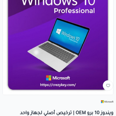
+966560492549
+966560492549
info@crezykey.com
ويندوز 10 برو OEM | ترخيص أصلي لجهاز واحد