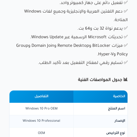
✅ تفعيل دائم على جهاز كمبيوتر واحد.
✅ دعم اللغتين العربية والإنجليزية وجميع لغات Windows
المتاحة.
✅ يدعم نواة 32 بت و64 بت.
✅ تحديثات Microsoft الرسمية عبر Windows Update.
✅ ميزات BitLocker وRemote Desktop وDomain Join وGroup
Policy وHyper-V.
✅ تسليم رقمي لمفتاح التفعيل بعد تأكيد الطلب.
📊 جدول المواصفات الفنية
الخاصية
التفاصيل
اسم المنتج
Windows 10 Pro OEM
الإصدار
Windows 10 Professional
نوع الترخيص
OEM