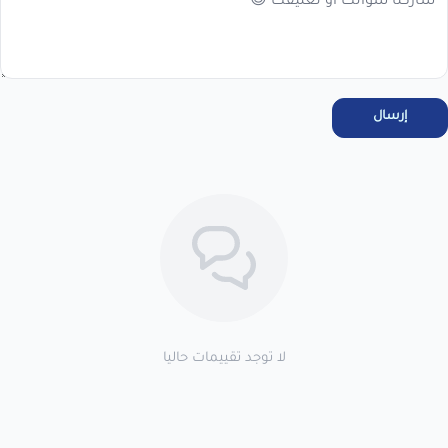
مرحبا بك عميلنا العزيزأقر انا العميل بالاطلاع على سياسة الاستبدال
والاسترجاع فى المتجر ، واتعهد باستخدام المنتجات . خلال 7 أيام من
الاستلام لضمان التف...
عرض نص الاقرار
إرسال
اطلب المنتج
لا توجد تقييمات حاليا