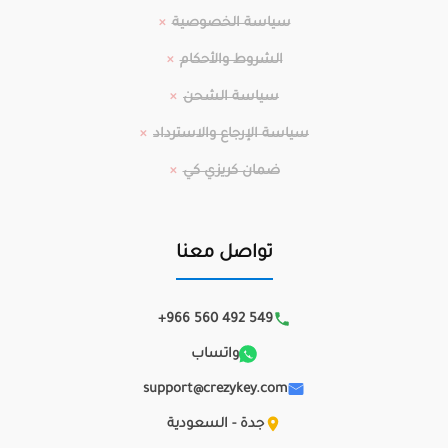
سياسة الخصوصية
الشروط والأحكام
سياسة الشحن
سياسة الإرجاع والاسترداد
ضمان كريزي كي
تواصل معنا
+966 560 492 549
واتساب
support@crezykey.com
جدة - السعودية