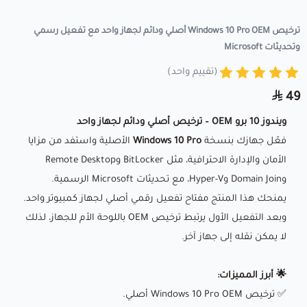
ترخيص Windows 10 Pro OEM أصلي ودائم لجهاز واحد مع تفعيل رسمي
وتحديثات Microsoft
(تقييم واحد)
49
ويندوز 10 برو OEM – ترخيص أصلي ودائم لجهاز واحد
فعّل جهازك بنسخة
Windows 10 Pro
الأصلية واستفد من مزايا
الأمان والإدارة الاحترافية، مثل BitLocker وRemote Desktop
وDomain Join وHyper-V، مع تحديثات Microsoft الرسمية.
يمنحك هذا المنتج مفتاح تفعيل رقمي أصلي لجهاز كمبيوتر واحد.
وبعد التفعيل الأول يرتبط ترخيص OEM باللوحة الأم للجهاز، لذلك
لا يمكن نقله إلى جهاز آخر.
🌟 أبرز المميزات:
✅ ترخيص Windows 10 Pro OEM أصلي.