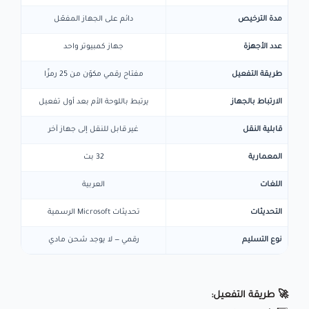
مدة الترخيص
دائم على الجهاز المفعّل
عدد الأجهزة
جهاز كمبيوتر واحد
طريقة التفعيل
مفتاح رقمي مكوّن من 25 رمزًا
الارتباط بالجهاز
يرتبط باللوحة الأم بعد أول تفعيل
قابلية النقل
غير قابل للنقل إلى جهاز آخر
المعمارية
32 بت
اللغات
العربية
التحديثات
تحديثات Microsoft الرسمية
نوع التسليم
رقمي — لا يوجد شحن مادي
🚀 طريقة التفعيل: