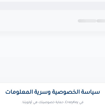
الحقوق محفوظة | 2026
كريزى كى متجرك المو
+
+
inf
سياسة الخصوصية وسرية المعلومات
في CrezyKey، حماية خصوصيتك هي أولويتنا.