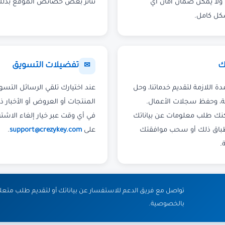
CrezyKey بتخزينها. ولا يمكن ضمان أمان أي
تتأثر بعض خصائص الموقع بذلك
شكل كامل.
ك
تفضيلات التسويق
✉
 اللازمة لتقديم خدماتنا، وحل
عند اختيارك تلقي الرسائل التسو
امية، وحفظ سجلات الأعمال.
المنتجات أو العروض أو الأخبار 
كنك طلب معلومات عن بياناتك
في أي وقت عبر خيار إلغاء الاشتر
طباق ذلك أو سحب موافقتك
على
support@crezykey.com
.
.
تواصل مع فريق الدعم للاستفسار عن بياناتك أو لتقديم طلب متعل
بالخصوصية.