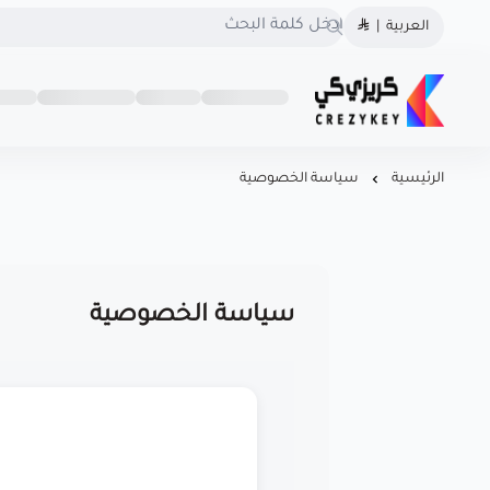
العربية
|
كريزى كى متجرك الموثوق
روابط
تواصل
كريزى كى متجرك الموثوق لشراء كودك الرقمي
لشراء كودك الرقمي
مهمة
معنا
احصل على تراخيص أصلية
966560492549
الرئيسية
سياسة الخصوصية
100% لويندوز، أوفيس، وأشهر
966560492549
البرامج بأسعار منافسة! سرعة
o@crezykey.com
في التسليم، دعم فوري، .
CrezyKey هو خيارك الذكي
للبرامج المرخّصة.
سياسة الخصوصية
السجل التجاري
1126106623