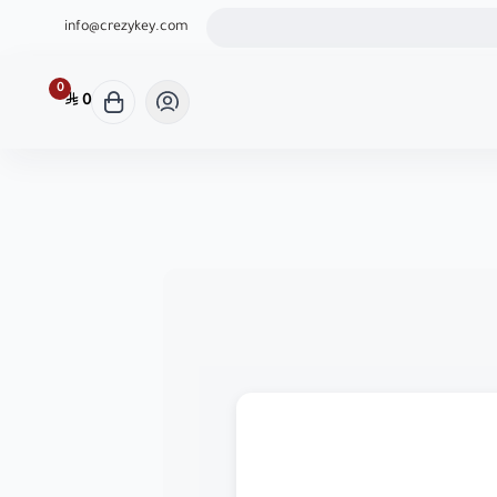
ثوق لشراء كودك الرقمي
info@crezykey.com
0
0